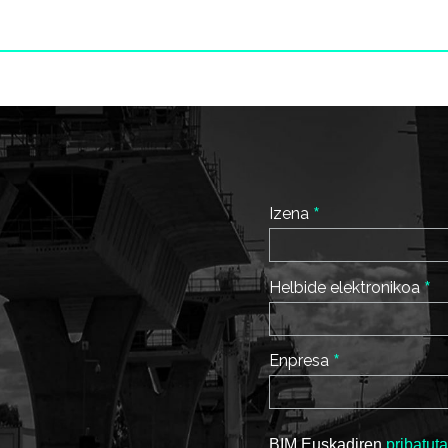
*
Izena
*
Helbide elektronikoa
*
Enpresa
BIM Euskadiren
pribatuta