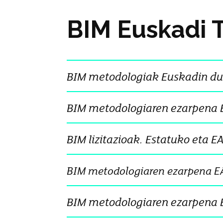
BIM Euskadi 
BIM metodologiak Euskadin du
BIM metodologiaren ezarpena 
BIM lizitazioak. Estatuko eta E
BIM metodologiaren ezarpena EA
BIM metodologiaren ezarpena 