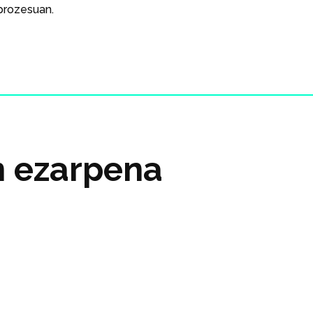
prozesuan.
n ezarpena