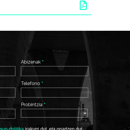

*
Abizenak
*
Telefono
*
Probintzia
sun-politika
irakurri dut, eta onartzen dut