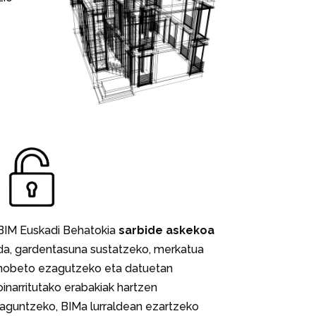
BIM Euskadi Behatokia
sarbide askekoa
da, gardentasuna sustatzeko, merkatua
hobeto ezagutzeko eta datuetan
oinarritutako erabakiak hartzen
laguntzeko, BIMa lurraldean ezartzeko