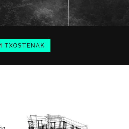
M TXOSTENAK
zio