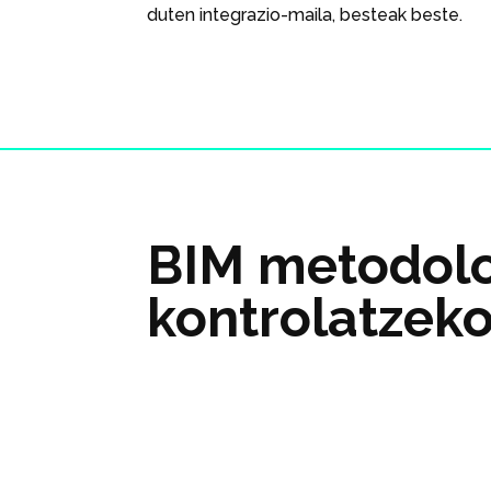
duten integrazio-maila, besteak beste.
BIM metodolo
kontrolatzek