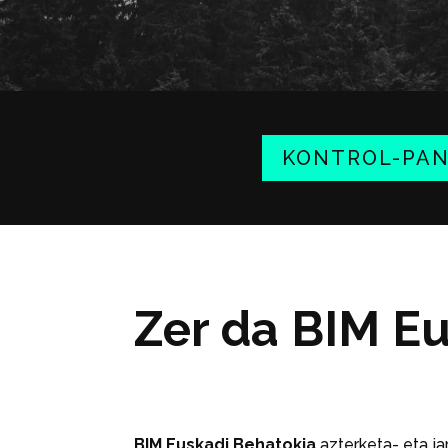
KONTROL-PA
Zer da BIM E
BIM Euskadi Behatokia
azterketa- eta ja