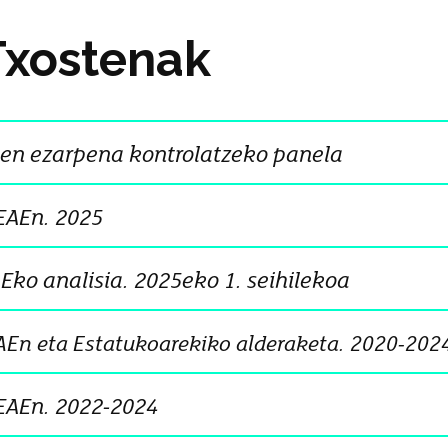
Txostenak
en ezarpena kontrolatzeko panela
EAEn. 2025
AEko analisia. 2025eko 1. seihilekoa
En eta Estatukoarekiko alderaketa. 2020-202
EAEn. 2022-2024