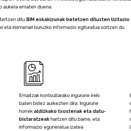
o aukera ematen duena.
tertzen ditu
BIM eskakizunak betetzen dituzten lizitazio
riei eta irismenari buruzko informazio egituratua sortzen du.
Emaitzak kontsultarako ingurune ireki
baten bidez aurkezten dira. Ingurune
horrek
aldizkako txostenak eta datu-
bistaratzeak
hartzen ditu barne, eta
k
informazio eguneratua izatea