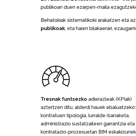
publikoan duen ezarpen-maila ezagutzek
Behatokiak sistematikoki arakatzen eta az
publikoak
, eta haien bilakaerari, ezaugar
Tresnak funtsezko
adierazleak (KPIak)
aztertzen ditu, alderdi hauek ebaluatzeko:
kontratuen tipologia, lurralde-banaketa,
administrazio sustatzaileen garrantzia eta
kontratazio-prozesuetan BIM eskakizune