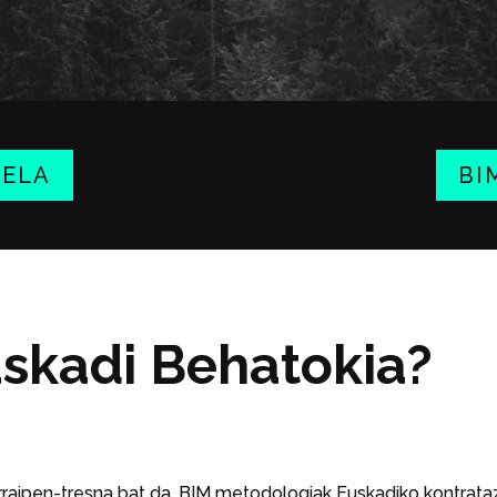
NELA
BI
uskadi Behatokia?
rraipen-tresna bat da, BIM metodologiak Euskadiko kontrata