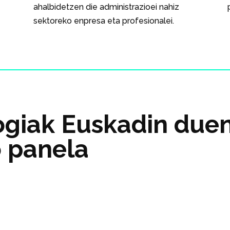
ahalbidetzen die administrazioei nahiz
sektoreko enpresa eta profesionalei.
giak Euskadin due
o panela