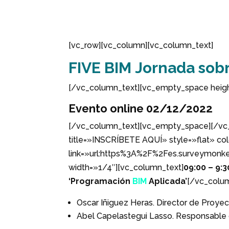
[vc_row][vc_column][vc_column_text]
FIVE BIM
Jornada sob
[/vc_column_text][vc_empty_space heig
Evento online 02/12/2022
[/vc_column_text][vc_empty_space][/vc_
title=»INSCRÍBETE AQUÍ» style=»flat» col
link=»url:https%3A%2F%2Fes.surveymonk
width=»1/4″][vc_column_text]
09:00 – 9:3
‘Programación
BIM
Aplicada’
[/vc_colu
Oscar Iñiguez Heras. Director de Proye
Abel Capelastegui Lasso. Responsable d