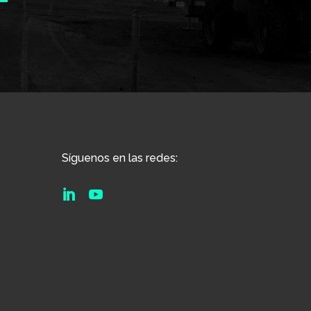
Síguenos en las redes:

