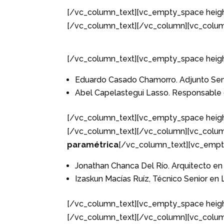
[/vc_column_text][vc_empty_space heigh
[/vc_column_text][/vc_column][vc_colum
[/vc_column_text][vc_empty_space heig
Eduardo Casado Chamorro. Adjunto Senio
Abel Capelastegui Lasso. Responsable d
[/vc_column_text][vc_empty_space heigh
[/vc_column_text][/vc_column][vc_colum
paramétrica
[/vc_column_text][vc_empt
Jonathan Chanca Del Río. Arquitecto en
Izaskun Macías Ruíz, Técnico Senior en 
[/vc_column_text][vc_empty_space heigh
[/vc_column_text][/vc_column][vc_colum