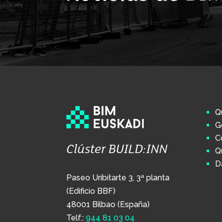
Q
G
C
Clúster BUILD:INN
Q
D
Paseo Uribitarte 3, 3ª planta
(Edificio BBF)
48001 Bilbao (España)
Telf.:
944 81 03 04