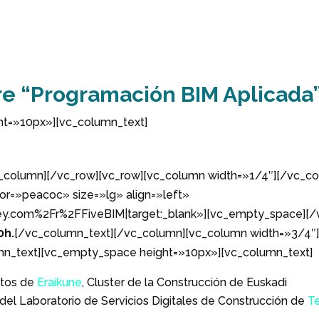
re
“Programación BIM Aplicada”
ht=»10px»][vc_column_text]
column][/vc_row][vc_row][vc_column width=»1/4″][/vc_co
or=»peacoc» size=»lg» align=»left»
ey.com%2Fr%2FFiveBIM|target:_blank»][vc_empty_space][/
0h.
[/vc_column_text][/vc_column][vc_column width=»3/4″]
mn_text][vc_empty_space height=»10px»][vc_column_text]
ctos de
Eraikune
, Cluster de la Construcción de Euskadi
el Laboratorio de Servicios Digitales de Construcción de
Te