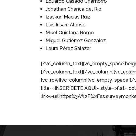
Eduardo Casado Chamorro
Jonathan Chanca del Río
Izaskun Macías Ruiz
Luis Irisarri Alonso
Mikel Quintana Romo
Miguel Gutiérrez González
Laura Pérez Salazar
[/vc_column_text][vc_empty_space heigh
[/vc_column_text][/vc_column][vc_colum
[vc_row][vc_column][vc_empty_space][/v
title=»INSCRÍBETE AQUÍ» style=»flat» col
link=»url:https%3A%2F%2Fes.surveymonk