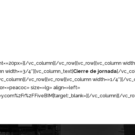
t=»20px»][/vc_column][/vc_row][vc_row][vc_column width
n width=»3/4″][vc_column_text]
Cierre de jornada
[/vc_co
c_column][/vc_row][vc_row][vc_column width=»1/4″][/vc_
or=»peacoc» size=»lg» align=»left»
ey.com%2Fr%2FFiveBIM|target:_blank»][/vc_column][/vc_ro