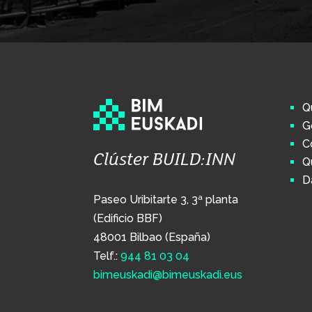
Q
G
C
Clúster BUILD:INN
Q
D
Paseo Uribitarte 3, 3ª planta
(Edificio BBF)
48001 Bilbao (España)
Telf.:
944 81 03 04
bimeuskadi@bimeuskadi.eus