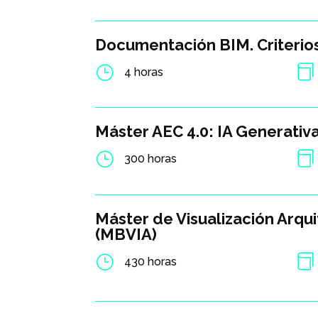
Documentación BIM. Criterios
}

4 horas
Máster AEC 4.0: IA Generativ
}

300 horas
Máster de Visualización Arqui
(MBVIA)
}

430 horas