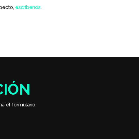
specto,
escríbenos
.
CIÓN
na el formulario.