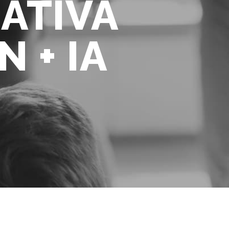
ATIVA
 + IA