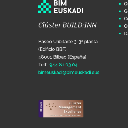
Q
G
C
Clúster BUILD:INN
Q
D
Paseo Uribitarte 3, 3ª planta
(Edificio BBF)
48001 Bilbao (España)
Telf.:
944 81 03 04
bimeuskadi@bimeuskadi.eus