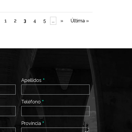
1
2
3
4
5
...
»
Última »
*
Apellidos
*
Teléfono
*
Provincia