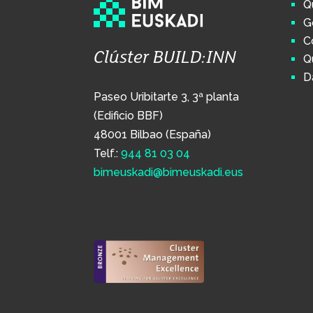
Q
G
C
Clúster BUILD:INN
Q
D
Paseo Uribitarte 3, 3ª planta
(Edificio BBF)
48001 Bilbao (España)
Telf.:
944 81 03 04
bimeuskadi@bimeuskadi.eus