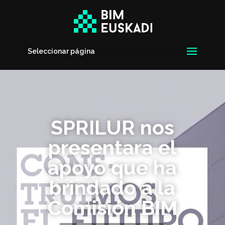
Seleccionar página
SPRILUR nos
presentara el
apoyo que ha
brindado a la
Comisión BIM