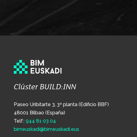
Clúster BUILD:INN
Paseo Uribitarte 3, 3ª planta (Edificio BBF)
48001 Bilbao (España)
Telf.:
944 81 03 04
bimeuskadi@bimeuskadi.eus